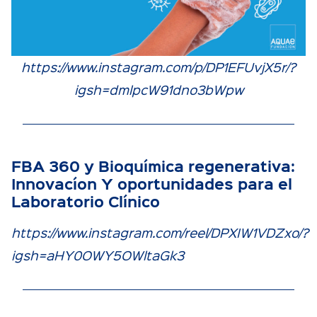
https://www.instagram.com/p/DP1EFUvjX5r/?
igsh=dmlpcW91dno3bWpw
FBA 360 y Bioquímica regenerativa:
Innovacíon Y oportunidades para el
Laboratorio Clínico
https://www.instagram.com/reel/DPXIW1VDZxo/?
igsh=aHY0OWY5OWltaGk3