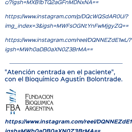
c/?igsh=MXB1bTQ2aGFnMDNxNA==
https://www.instagram.com/p/DQcWQSdAR0U/?
img_index=3&igsh=MWFsOGNtYnFwMjgyZQ==
https://www.instagram.com/reel/DQNNEZdE1wL/?
igsh=MWh0aDB0aXN0Z3BrMA==
"Atención centrada en el paciente",
con el Bioquímico Agustín Bolontrade.
https://www.instagram.com/reel/DQNNEZdE1
igsh=MWh0aDB0aXN0Z3BrMA==