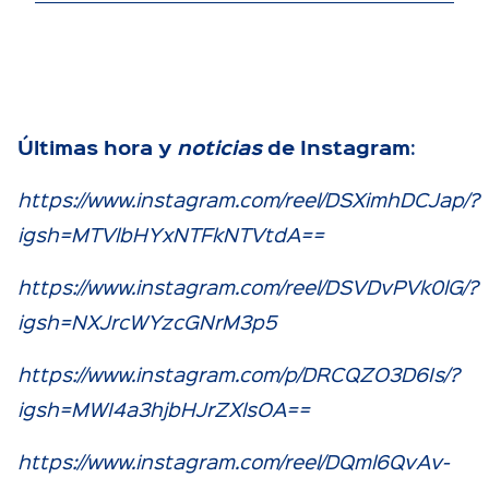
Últimas hora y
noticias
de Instagram
:
https://www.instagram.com/reel/DSXimhDCJap/?
igsh=MTVlbHYxNTFkNTVtdA==
https://www.instagram.com/reel/DSVDvPVk0lG/?
igsh=NXJrcWYzcGNrM3p5
https://www.instagram.com/p/DRCQZO3D6Is/?
igsh=MWI4a3hjbHJrZXlsOA==
https://www.instagram.com/reel/DQml6QvAv-