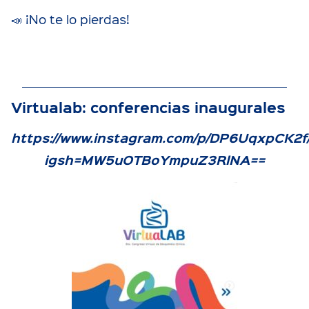
📣 ¡No te lo pierdas!
Virtualab: conferencias inaugurales
https://www.instagram.com/p/DP6UqxpCK2f
igsh=MW5uOTBoYmpuZ3RlNA==